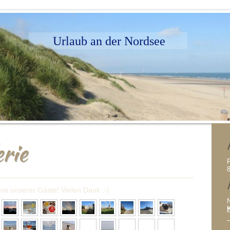
Urlaub an der Nordsee
rie
F
os unserer Gäste! Vielen Dank :-)