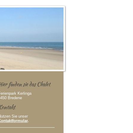
Hier finden sie das Chalet
erienpark Kerlinga
8450 Bredene
Kontakt
Nutzen Sie unser
Kontaktformular
.